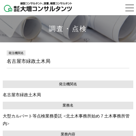
調査・点検
発注機関名
名古屋市緑政土木局
発注機関名
名古屋市緑政土木局
業務名
大型カルバート等点検業務委託 <北土木事務所始め７土木事務所管
内>
業務内容