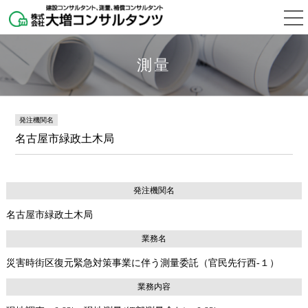
測量
発注機関名
名古屋市緑政土木局
発注機関名
名古屋市緑政土木局
業務名
災害時街区復元緊急対策事業に伴う測量委託（官民先行西-１）
業務内容