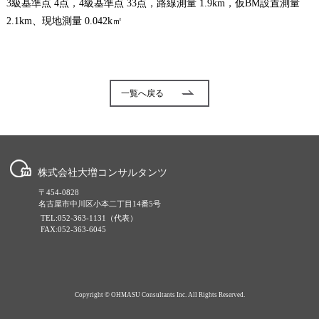
3級基準点 4点，4級基準点 33点，路線測量 1.9km，仮BM設置測量
2.1km、現地測量 0.042k㎡
一覧へ戻る
株式会社大増コンサルタンツ
〒454-0828
名古屋市中川区小本二丁目14番5号
TEL:052-363-1131（代表）
FAX:052-363-6045
Copyright © OHMASU Consultants Inc. All Rights Reserved.