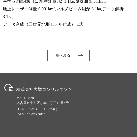
基準点測量4級 4点,水準測量3級 3.1㎞,路線測量 3.1km,
地上レーザー測量 0.001km²,マルチビーム測深 3.1ha,データ解析
3.1ha,
データ合成（三次元地形モデル作成） 1式
一覧へ戻る
株式会社大増コンサルタンツ
〒454-0828
名古屋市中川区小本二丁目14番5号
TEL:052-363-1131（代表）
FAX:052-363-6045