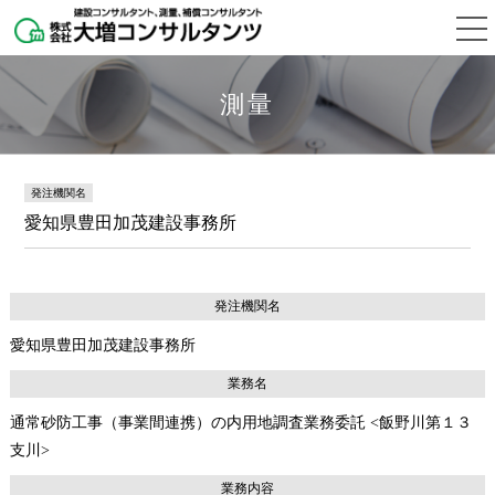
測量
発注機関名
愛知県豊田加茂建設事務所
発注機関名
愛知県豊田加茂建設事務所
業務名
通常砂防工事（事業間連携）の内用地調査業務委託 <飯野川第１３
支川>
業務内容