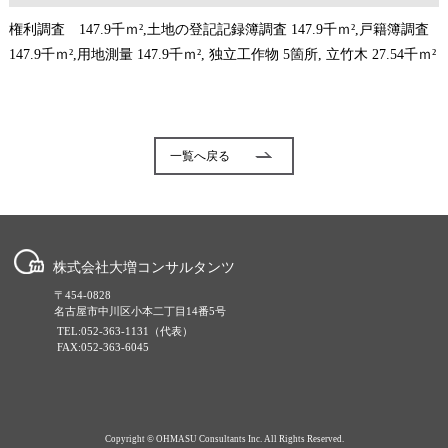
権利調査 147.9千ｍ²,土地の登記記録簿調査 147.9千ｍ²,戸籍簿調査
147.9千ｍ²,用地測量 147.9千ｍ², 独立工作物 5箇所, 立竹木 27.54千ｍ²
一覧へ戻る
株式会社大増コンサルタンツ
〒454-0828
名古屋市中川区小本二丁目14番5号
TEL:052-363-1131（代表）
FAX:052-363-6045
Copyright © OHMASU Consultants Inc. All Rights Reserved.