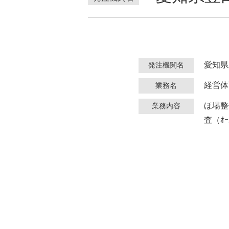
愛知県
発注機関名
経営体
業務名
ほ場整備
業務内容
査（ｵｰ