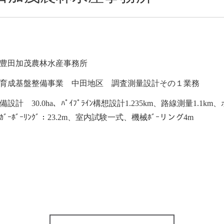
豊田加茂農林水産事務所
育成基盤整備事業 中田地区 調査測量設計その１業務
設計 30.0ha、ﾊﾟｲﾌﾟﾗｲﾝ構想設計1.235km、路線測量1.1k
ｶﾞｰﾎﾞｰﾘﾝｸﾞ：23.2m、室内試験一式、機械ﾎﾞｰリング4m