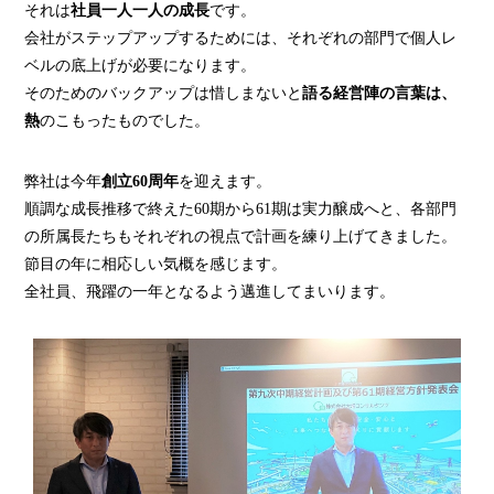
それは
社員一人一人の成長
です。
会社がステップアップするためには、それぞれの部門で個人レ
ベルの底上げが必要になります。
そのためのバックアップは惜しまないと
語る経営陣の言葉は、
熱
のこもったものでした。
弊社は今年
創立60周年
を迎えます。
順調な成長推移で終えた60期から61期は実力醸成へと、各部門
の所属長たちもそれぞれの視点で計画を練り上げてきました。
節目の年に相応しい気概を感じます。
全社員、飛躍の一年となるよう邁進してまいります。