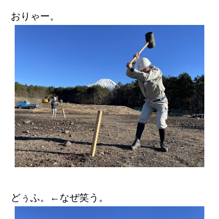
おりゃー。
どぅふ。←なぜ笑う。