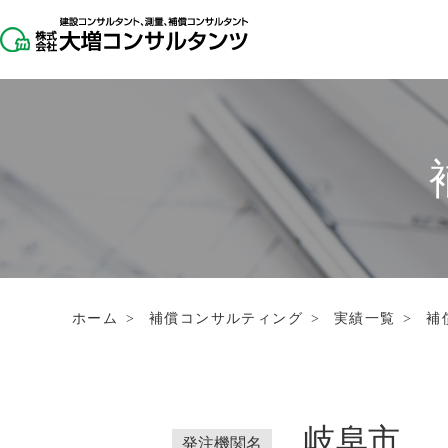
ホーム
>
補償コンサルティング
>
実績一覧
>
補
岐阜市
発注機関名