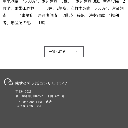
用地測量 46,000㎡、木造建物 7棟、非木造建物 3棟、生産設備 2
設備、附帯工作物 8戸、2箇所、立竹木調査 6,570㎡、営業調
査 1事業所、居住者調査 2世帯、移転工法案作成 1権利
者、動産その他 1式
一覧へ戻る
株式会社大増コンサルタンツ
〒454-0828
名古屋市中川区小本二丁目14番5号
TEL:052-363-1131（代表）
FAX:052-363-6045