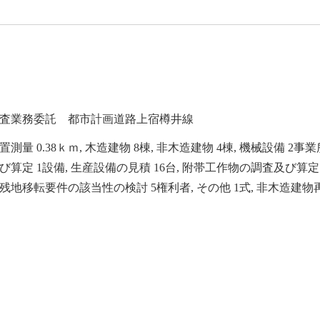
査業務委託 都市計画道路上宿樽井線
測量 0.38ｋｍ, 木造建物 8棟, 非木造建物 4棟, 機械設備 2事
び算定 1設備, 生産設備の見積 16台, 附帯工作物の調査及び算定 
残地移転要件の該当性の検討 5権利者, その他 1式, 非木造建物再