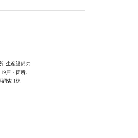
業所, 生産設備の
19戸・箇所,
調査 1棟