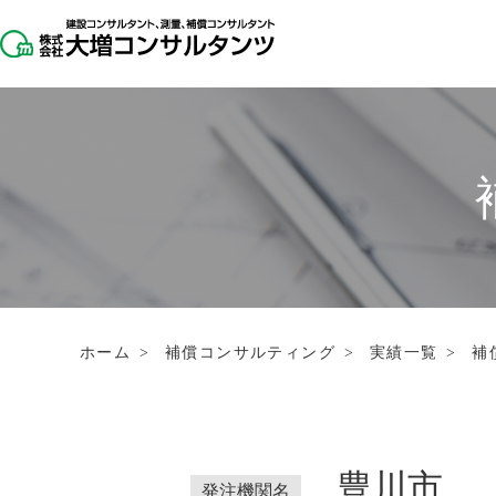
ホーム
>
補償コンサルティング
>
実績一覧
>
補
豊川市
発注機関名