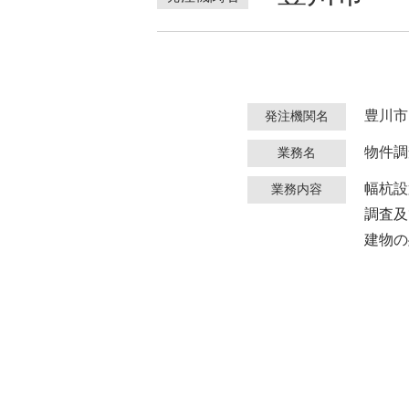
豊川市
発注機関名
物件調
業務名
幅杭設置
業務内容
調査及
建物の