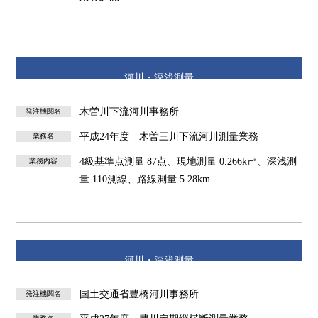
河川・深浅測量
木曽川下流河川事務所
発注機関名
平成24年度 木曽三川下流河川測量業務
業務名
4級基準点測量 87点、現地測量 0.266k㎡、深浅測
業務内容
量 110測線、路線測量 5.28km
河川・深浅測量
国土交通省豊橋河川事務所
発注機関名