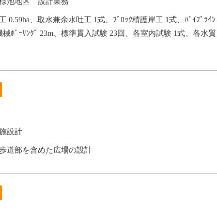
様池地区 設計業務
.59ha、取水兼余水吐工 1式、ﾌﾞﾛｯｸ積護岸工 1式、ﾊﾟｲﾌﾟﾗｲﾝ
機械ﾎﾞｰﾘﾝｸﾞ 23m、標準貫入試験 23回、各室内試験 1式、各水質
施設計
歩道部を含めた広場の設計