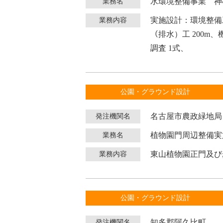
水環境整備事業 神
業務名
実施設計：環境整備工 0
業務内容
（排水）工 200m、
調査 1式、
公園・グラウンド設計
名古屋市農政緑地局
発注機関名
植物園門周辺整備実
業務名
東山植物園正門及び
業務内容
公園・グラウンド設計
知多郡阿久比町
発注機関名