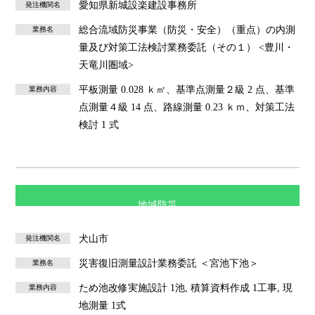
愛知県新城設楽建設事務所
発注機関名
総合流域防災事業（防災・安全）（重点）の内測
業務名
量及び対策工法検討業務委託（その１） <豊川・
天竜川圏域>
平板測量 0.028 ｋ㎡、基準点測量２級 2 点、基準
業務内容
点測量４級 14 点、路線測量 0.23 ｋｍ、対策工法
検討 1 式
地域防災
犬山市
発注機関名
災害復旧測量設計業務委託 ＜宮池下池＞
業務名
ため池改修実施設計 1池, 積算資料作成 1工事, 現
業務内容
地測量 1式