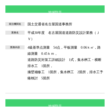
地域防災
国土交通省名古屋国道事務所
発注機関名
平成30年度 名古屋国道道路防災設計業務（Ｊ
業務名
Ｖ）
4級基準点測量 54点，平板測量 0.06ｋ㎡，路
業務内容
線測量 0.45ｋｍ，
道路防災対策工詳細設計 1式，集水桝工・横断
排水工 1箇所，
擁壁補修工 1箇所，集水桝工 2箇所，排水工予
備検討 5箇所
地域防災