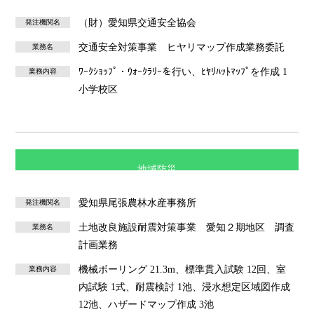
（財）愛知県交通安全協会
発注機関名
交通安全対策事業 ヒヤリマップ作成業務委託
業務名
ﾜｰｸｼｮｯﾌﾟ・ｳｫｰｸﾗﾘｰを行い、ﾋﾔﾘﾊｯﾄﾏｯﾌﾟを作成 1
業務内容
小学校区
地域防災
愛知県尾張農林水産事務所
発注機関名
土地改良施設耐震対策事業 愛知２期地区 調査
業務名
計画業務
機械ボーリング 21.3m、標準貫入試験 12回、室
業務内容
内試験 1式、耐震検討 1池、浸水想定区域図作成
12池、ハザードマップ作成 3池