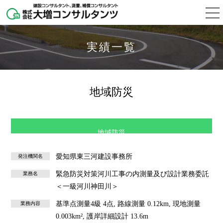
実績一覧
地域防災
地域防災
愛知県東三河建設事務所
発注機関名
緊急防災対策河川工事の内測量及び設計業務委託
業務名
＜一級河川神田川＞
基準点測量4級 4点, 路線測量 0.12km, 現地測量
業務内容
0.003km², 護岸詳細設計 13.6m