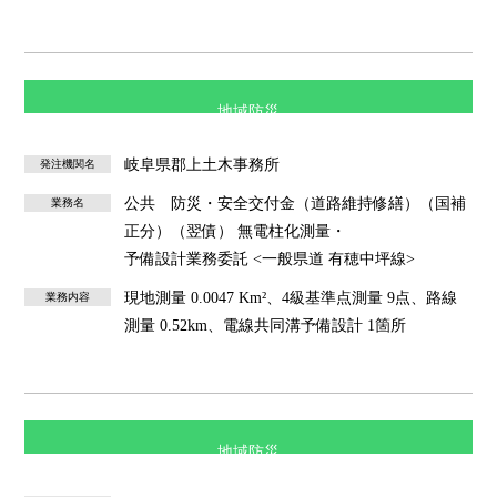
地域防災
岐阜県郡上土木事務所
発注機関名
公共 防災・安全交付金（道路維持修繕）（国補
業務名
正分）（翌債） 無電柱化測量・
予備設計業務委託 <一般県道 有穂中坪線>
現地測量 0.0047 Km²、4級基準点測量 9点、路線
業務内容
測量 0.52km、電線共同溝予備設計 1箇所
地域防災