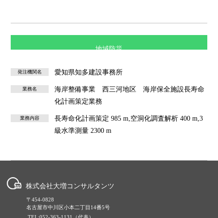
地域防災
愛知県知多建設事務所
発注機関名
海岸整備事業 西三河地区 海岸保全施設長寿命
業務名
化計画策定業務
長寿命化計画策定 985 m,空洞化調査解析 400 m,3
業務内容
級水準測量 2300 m
株式会社大増コンサルタンツ
〒454-0828
名古屋市中川区小本二丁目14番5号
TEL:052-363-1131（代表）