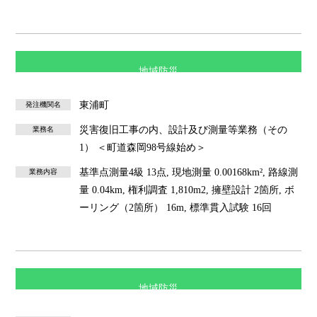
地域防災
東浦町
発注機関名
災害復旧工事の内、設計及び測量等業務（その
業務名
1） ＜町道森岡98号線始め＞
基準点測量4級 13点, 現地測量 0.00168km², 路線測
業務内容
量 0.04km, 権利調査 1,810m2, 擁壁設計 2箇所, ボ
ーリング（2箇所） 16m, 標準貫入試験 16回
地域防災