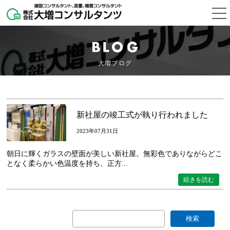
大増ブログ
新社屋の竣工式が執り行われました
2023年07月31日
朝日に輝くガラスの壁面が美しい新社屋。無彩色でありながらどこ
となく柔らかい色温度を持ち、正方...
続きを読む